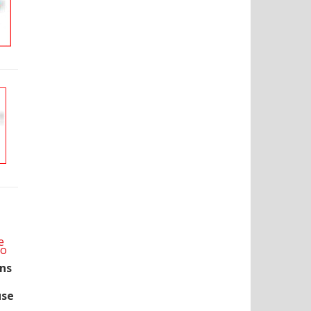
gns
use